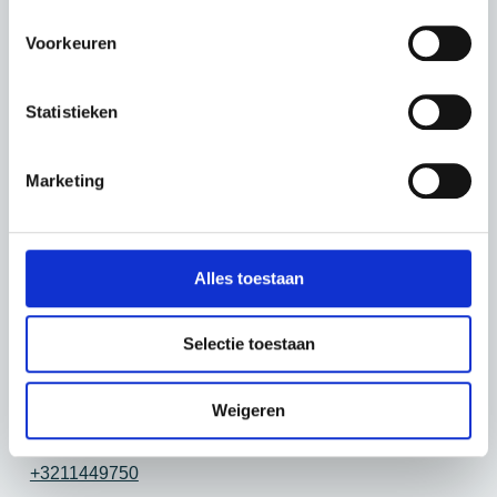
Voorkeuren
Veelgestelde vragen zijn:
Statistieken
Activatie of heractivatie itsme
installeren van apps
Marketing
vragen over de instellingen van je toestel
phishing herkennen en voorkomen
Contactgegevens
Alles toestaan
Adres
Selectie toestaan
Gerhagenstraat 39, 3980 Tessenderlo-Ham
E-mailadres
Weigeren
digibank@beringen.be
Telefoonnummer
+3211449750