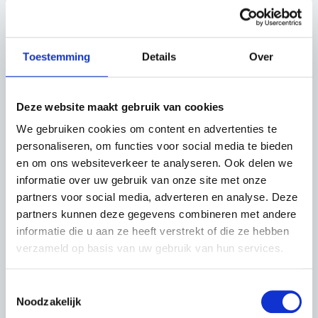
Waarmee we je kunnen helpen
Begeleiding bij digitale vragen
Toestemming
Details
Over
Een computer gebruiken
Toegankelijkheid
Deze website maakt gebruik van cookies
Rolstoel- en kinderwagentoegankelijk
We gebruiken cookies om content en advertenties te
personaliseren, om functies voor social media te bieden
Voorbehouden parkeerplaatsen personen met een
en om ons websiteverkeer te analyseren. Ook delen we
beperking
informatie over uw gebruik van onze site met onze
Parkeervoorziening fietsen
partners voor social media, adverteren en analyse. Deze
Aangepast toilet
partners kunnen deze gegevens combineren met andere
Over deze locatie
informatie die u aan ze heeft verstrekt of die ze hebben
verzameld op basis van uw gebruik van hun services.
Heb je een vraag over je smartphone, je laptop, een
overheidswebsite of een app waar je niet uit geraakt?
Toestemmingsselectie
Geen nood, in het digipunt is er een digihelper die je
Noodzakelijk
kan verder helpen.